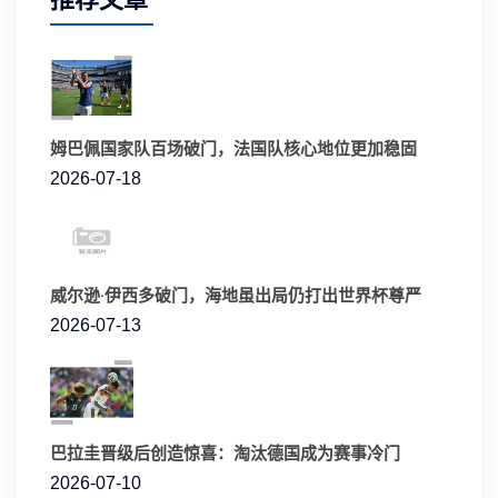
姆巴佩国家队百场破门，法国队核心地位更加稳固
2026-07-18
威尔逊·伊西多破门，海地虽出局仍打出世界杯尊严
2026-07-13
巴拉圭晋级后创造惊喜：淘汰德国成为赛事冷门
2026-07-10