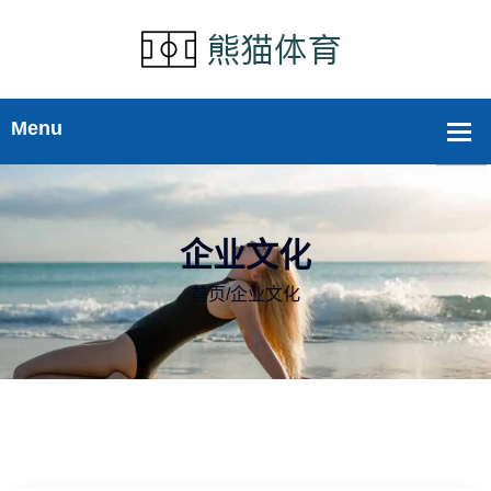
企业文化
首页
/
企业文化