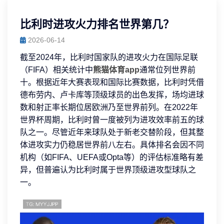
比利时进攻火力排名世界第几？
2026-06-14
截至2024年，比利时国家队的进攻火力在国际足联
（FIFA）相关统计中
熊猫体育app
通常位列世界前
十。根据近年大赛表现和国际比赛数据，比利时凭借
德布劳内、卢卡库等顶级球员的出色发挥，场均进球
数和射正率长期位居欧洲乃至世界前列。在2022年
世界杯周期，比利时曾一度被列为进攻效率前五的球
队之一。尽管近年来球队处于新老交替阶段，但其整
体进攻实力仍稳居世界前八左右。具体排名会因不同
机构（如FIFA、UEFA或Opta等）的评估标准略有差
异，但普遍认为比利时属于世界顶级进攻型球队之
一。