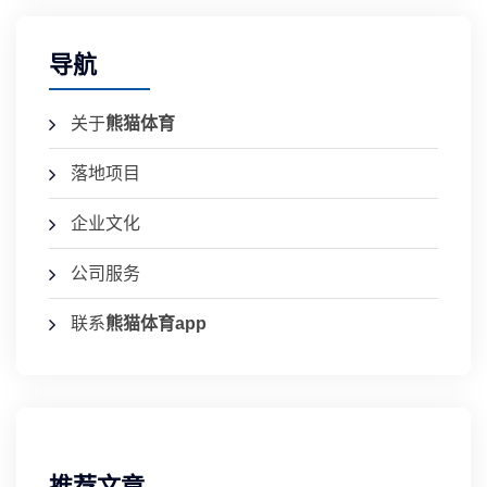
导航
关于
熊猫体育
落地项目
企业文化
公司服务
联系
熊猫体育app
推荐文章