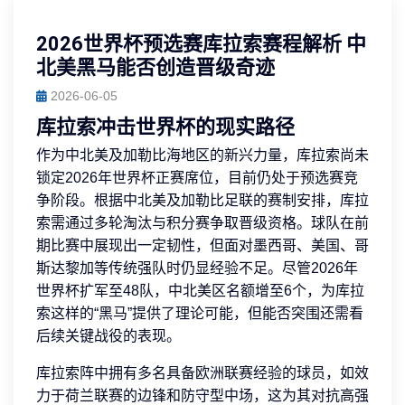
2026世界杯预选赛库拉索赛程解析 中
北美黑马能否创造晋级奇迹
2026-06-05
库拉索冲击世界杯的现实路径
作为中北美及加勒比海地区的新兴力量，库拉索尚未
锁定2026年世界杯正赛席位，目前仍处于预选赛竞
争阶段。根据中北美及加勒比足联的赛制安排，库拉
索需通过多轮淘汰与积分赛争取晋级资格。球队在前
期比赛中展现出一定韧性，但面对墨西哥、美国、哥
斯达黎加等传统强队时仍显经验不足。尽管2026年
世界杯扩军至48队，中北美区名额增至6个，为库拉
索这样的“黑马”提供了理论可能，但能否突围还需看
后续关键战役的表现。
库拉索阵中拥有多名具备欧洲联赛经验的球员，如效
力于荷兰联赛的边锋和防守型中场，这为其对抗高强