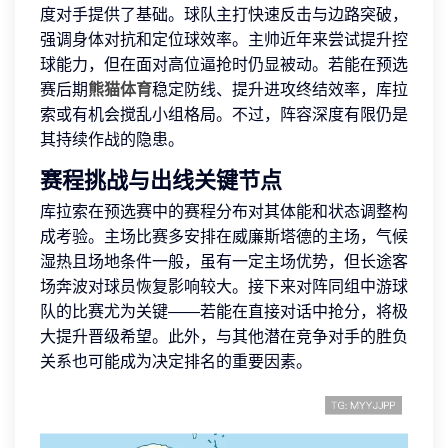
度对手提供了基础。球队主打快速反击与边路突破，
强调身体对抗和定位球效率。主帅近年来尝试提升控
球能力，但在面对高位逼抢时仍显被动。若能在预选
赛后期
熊猫体育
稳定防线、提升进攻终结效率，库拉
索或有机会搅乱小组格局。不过，阵容深度有限仍是
其持续作战的隐患。
赛程挑战与出线关键节点
库拉索在预选赛中的赛程分布对其体能和状态调整构
成考验。主场比赛多安排在威廉斯塔德的主场，气候
湿热且场地条件一般，虽有一定主场优势，但长途客
场奔波对球员恢复影响较大。接下来对阵同组中游球
队的比赛尤为关键——若能在直接对话中抢分，将极
大提升晋级希望。此外，与其他潜在竞争对手的胜负
关系也可能成为决定排名的重要因素。