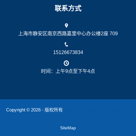
联系方式
上海市静安区南京西路嘉里中心办公楼2座 709
15126673834
时间：上午9点至下午4点
Copyright © 2026 - 版权所有
熊猫体育(中国版权)官方网站 - 最
全赛事直播平台
SiteMap