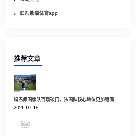
联系
熊猫体育app
推荐文章
姆巴佩国家队百场破门，法国队核心地位更加稳固
2026-07-18