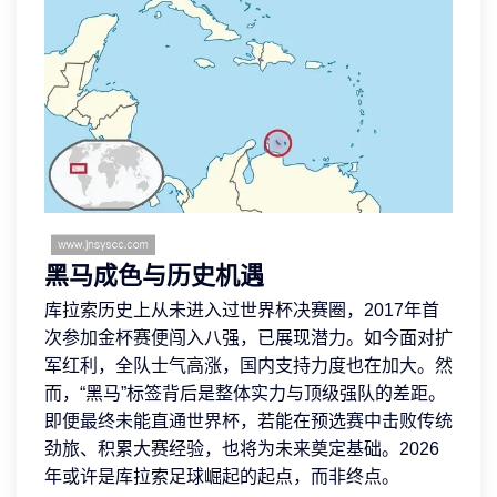
黑马成色与历史机遇
库拉索历史上从未进入过世界杯决赛圈，2017年首
次参加金杯赛便闯入八强，已展现潜力。如今面对扩
军红利，全队士气高涨，国内支持力度也在加大。然
而，“黑马”标签背后是整体实力与顶级强队的差距。
即便最终未能直通世界杯，若能在预选赛中击败传统
劲旅、积累大赛经验，也将为未来奠定基础。2026
年或许是库拉索足球崛起的起点，而非终点。