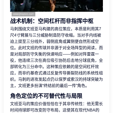
战术机制：空间杠杆而非指挥中枢
马刺围绕文班亚马构建的高位策应，本质是利用其7
尺4寸臂展与三分威胁制造防守收缩。当对手内线被
迫上提至三分线外，弱侧底角或翼侧便自然形成空
位。此时文班的传球并非源于对全场阵型的阅读，而
是对局部防守失衡的快速响应——例如对阵雷霆一
役，他连续三次在高位吸引协防后击地分球底角，全
部转化为三分命中。这种策应依赖的是空间杠杆效
应，而非约基奇式通过反复传导撕裂防线的系统性组
织。马刺的进攻发起点仍以保罗或索汉的持球突破为
主，文班更多扮演“终结前的最后一传”角色。
角色定位的不可替代性与局限
文班亚马的策应价值恰恰在于其非传统性：他无需长
时间持球即可改变防守布局，这使其在现代NBA的