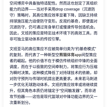
空间博弈中具备独特适配性。然而这也划定了其组织
能力的边界——当对手采用drop coverage（沉退防
守）策略时，其高位策应效率显著下降，因缺乏持续
持球施压能力迫使防守变形。反观约基奇，即便面对
沉退防守，仍可通过背身单打或慢速传导创造机会。
因此，文班的策应是特定战术环境下的高效工具，而
非可独立驱动体系的传控引擎。
文班亚马的高位策应不应被简单归类为“约基奇模式”
的复刻，而代表了一种新型空
熊猫体育app
间型策应
者的崛起。他的价值不在于模仿传统组织中锋的全面
调度，而在于以极致的空间牵制力，将策应行为压缩
为瞬时决策。这种模式降低了对持球技术的依赖，却
对防守预判与传球时机提出更高要求。未来若马刺进
一步优化无球跑动体系，文班的策应效率或将继续提
升，但其角色本质仍将锚定于“空间触发器”，而非进
攻节拍器——这恰是现代篮球对中锋功能边界的又一
次重新划分。