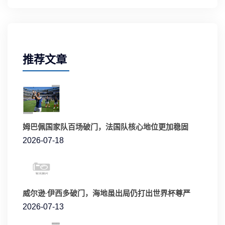
推荐文章
姆巴佩国家队百场破门，法国队核心地位更加稳固
2026-07-18
威尔逊·伊西多破门，海地虽出局仍打出世界杯尊严
2026-07-13