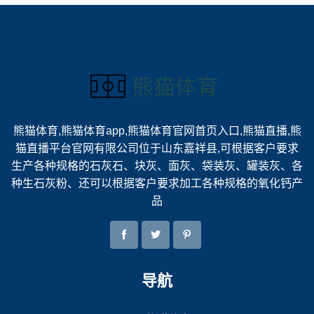
熊猫体育,熊猫体育app,熊猫体育官网首页入口,熊猫直播,熊
猫直播平台官网有限公司位于山东嘉祥县,可根据客户要求
生产各种规格的石灰石、块灰、面灰、袋装灰、罐装灰、各
种生石灰粉、还可以根据客户要求加工各种规格的氧化钙产
品
导航