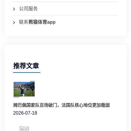
公司服务
联系
熊猫体育app
推荐文章
姆巴佩国家队百场破门，法国队核心地位更加稳固
2026-07-18