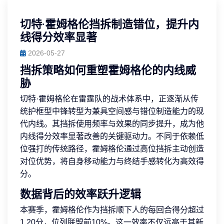
切特·霍姆格伦挡拆制造错位，提升内
线得分效率显著
2026-05-27
挡拆策略如何重塑霍姆格伦的内线威
胁
切特·霍姆格伦在雷霆队的战术体系中，正逐渐从传
统护框型中锋转型为兼具空间感与错位制造能力的现
代内线。其挡拆使用频率与效果的同步提升，成为他
内线得分效率显著改善的关键驱动力。不同于依赖低
位强打的传统路径，霍姆格伦通过高位挡拆主动创造
对位优势，将自身移动能力与终结手感转化为高效得
分。
数据背后的效率跃升逻辑
本赛季，霍姆格伦作为挡拆顺下人的每回合得分超过
1.20分，位列联盟前10%。这一效率不仅远高于其新