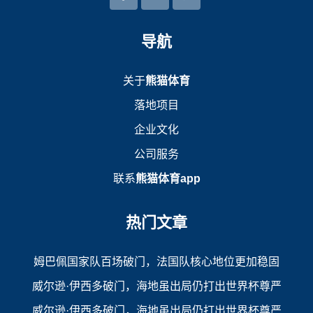
导航
关于
熊猫体育
落地项目
企业文化
公司服务
联系
熊猫体育app
热门文章
姆巴佩国家队百场破门，法国队核心地位更加稳固
威尔逊·伊西多破门，海地虽出局仍打出世界杯尊严
威尔逊·伊西多破门，海地虽出局仍打出世界杯尊严