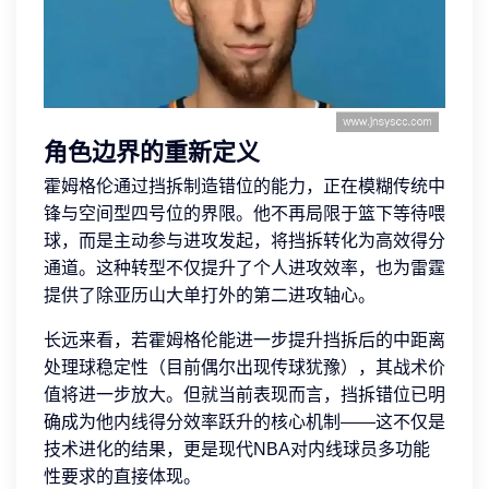
角色边界的重新定义
霍姆格伦通过挡拆制造错位的能力，正在模糊传统中
锋与空间型四号位的界限。他不再局限于篮下等待喂
球，而是主动参与进攻发起，将挡拆转化为高效得分
通道。这种转型不仅提升了个人进攻效率，也为雷霆
提供了除亚历山大单打外的第二进攻轴心。
长远来看，若霍姆格伦能进一步提升挡拆后的中距离
处理球稳定性（目前偶尔出现传球犹豫），其战术价
值将进一步放大。但就当前表现而言，挡拆错位已明
确成为他内线得分效率跃升的核心机制——这不仅是
技术进化的结果，更是现代NBA对内线球员多功能
性要求的直接体现。